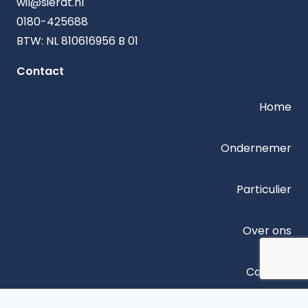
wil@sierat.nl
0180-425688
BTW: NL 810616956 B 01
Contact
Home
Ondernemer
Particulier
Over ons
Contact