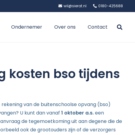
wil@sierat.nl
0180-425688
Ondernemer
Over ons
Contact
g kosten bso tijdens
de rekening van de buitenschoolse opvang (bso)
tvangen? U kunt dan vanaf
1 oktober a.s.
een
 aanvraag de tegemoetkoming uit aan degene die de
oorbeeld ook de grootouders zijn of de verzorgers