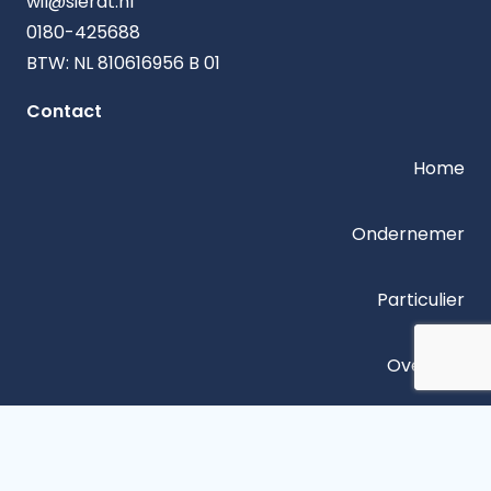
wil@sierat.nl
0180-425688
BTW: NL 810616956 B 01
Contact
Home
Ondernemer
Particulier
Over ons
Contact