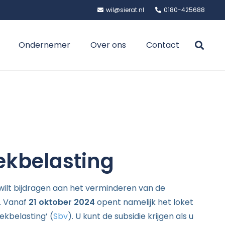
wil@sierat.nl
0180-425688
Ondernemer
Over ons
Contact
ekbelasting
wilt bijdragen aan het verminderen van de
n. Vanaf
21 oktober 2024
opent namelijk het loket
ekbelasting’ (
Sbv
). U kunt de subsidie krijgen als u