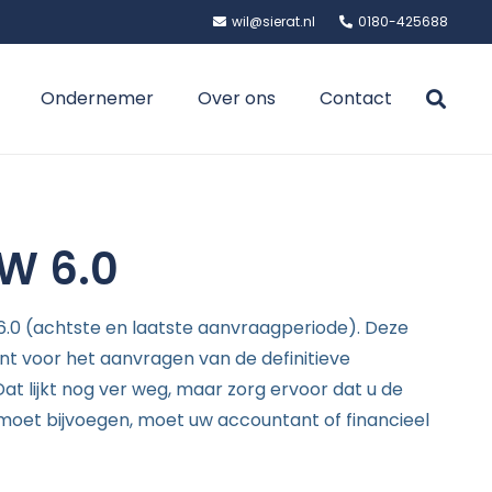
wil@sierat.nl
0180-425688
Ondernemer
Over ons
Contact
OW 6.0
 6.0 (achtste en laatste aanvraagperiode). Deze
t voor het aanvragen van de definitieve
Dat lijkt nog ver weg, maar zorg ervoor dat u de
moet bijvoegen, moet uw accountant of financieel