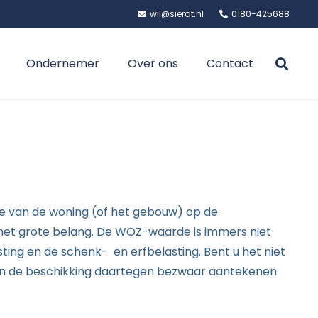
wil@sierat.nl
0180-425688
Ondernemer
Over ons
Contact
e van de woning (of het gebouw) op de
 het grote belang. De WOZ-waarde is immers niet
ting en de schenk- en erfbelasting. Bent u het niet
an de beschikking daartegen bezwaar aantekenen